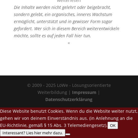
weiterlesen
Die Inhalte werden nicht gelehrt oder beigebracht,
sondern gelebt, ein organisches, inneres Wachstum
ermöglicht, unterstützt und in gewisser Form sogar
gefordert. Wer sich in diesem Bereich weiterentwickeln
möchte, sollte es auf jeden Fall hier tun.
«
© 2009 - 2025 LöWe - Lösungsorientierte
Weiterbildung |
Impressum
|
Datenschutzerklärung
Diese Website benutzt Cookies. Wenn du die Website weiter nutzt,
gehen wir von deinem Einverständnis aus. (in Anlehnung an die
EU-Richtlinie, gemäß § 15 Abs. 3 Telemediengesetz).
OK
Interessant? Lies hier mehr dazu.